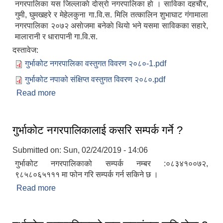
नगरपालिका यस जिल्लाकाे दाेस्राे नगरपालिका हाे । साविका दहचाैर,
गुमी, घुमखहरे र मेहेलकुना गा.वि.स. मिलि तत्कालिन शुभाघाट ग‌ंगामाला
नगरपालिका २०७२ असाेजमा बनेकाे थियाे भने यसमा साविकका सहारे,
मालारानी र धारापानी गा.वि.स.
दस्तावेज:
गुर्भाकोट नगरपालिका वस्तुगत विवरण २०८०-1.pdf
गुर्भाकोट नपाको संक्षिप्त वस्तुगत विवरण २०८०.pdf
Read more
about गुर्भाकोट नगरपालिकाको वेवसाइटमा तपाईहरुलाई
स्वागत छ ।
गुर्भाकोट नगरपालिकालाई कसरि सम्पर्क गर्ने ?
Submitted on:
Sun, 02/24/2019 - 14:06
गुर्भाकोट नगरपालिकाको सम्पर्क नम्बर :०८३४१००७२,
९८५८०६५१११ मा फोन गरि सम्पर्क गर्न सकिने छ ।
Read more
about गुर्भाकोट नगरपालिकालाई कसरि सम्पर्क गर्ने ?