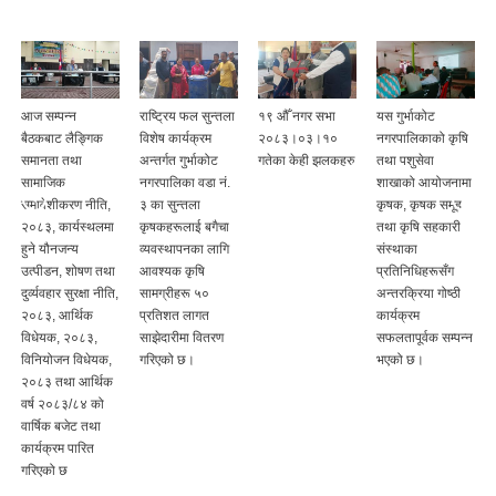
आज सम्पन्न
राष्ट्रिय फल सुन्तला
१९ ‍औँ नगर सभा
यस गुर्भाकोट
बैठकबाट लैङ्गिक
विशेष कार्यक्रम
२०८३।०३।१०
नगरपालिकाको कृषि
समानता तथा
अन्तर्गत गुर्भाकोट
गतेका केही झलकहरु
तथा पशुसेवा
ी
सामाजिक
नगरपालिका वडा नं.
शाखाको आयोजनामा
समावेशीकरण नीति,
३ का सुन्तला
कृषक, कृषक समूह
२०८३, कार्यस्थलमा
कृषकहरूलाई बगैचा
तथा कृषि सहकारी
हुने यौनजन्य
व्यवस्थापनका लागि
संस्थाका
उत्पीडन, शोषण तथा
आवश्यक कृषि
प्रतिनिधिहरूसँग
दुर्व्यवहार सुरक्षा नीति,
सामग्रीहरू ५०
अन्तरक्रिया गोष्ठी
२०८३, आर्थिक
प्रतिशत लागत
कार्यक्रम
विधेयक, २०८३,
साझेदारीमा वितरण
सफलतापूर्वक सम्पन्न
विनियोजन विधेयक,
गरिएको छ।
भएको छ।
२०८३ तथा आर्थिक
वर्ष २०८३/८४ को
वार्षिक बजेट तथा
कार्यक्रम पारित
गरिएको छ