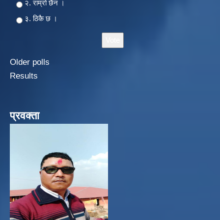
२‍‍. राम्रो छैन ।
३. ठिकै छ ।
Older polls
Results
प्रवक्ता