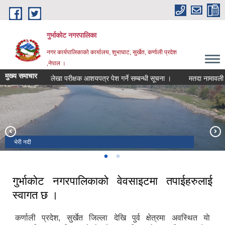
Skip to main content
गुर्भाकोट नगरपालिका
नगर कार्यपालिकाको कार्यालय, शुभाघाट, सुर्खेत, कर्णाली प्रदेश
,नेपाल ।
मुख्य समाचार
लेखा परीक्षक आशयपत्र पेश गर्ने सम्बन्धी सूचना ।
मतदा नामावली अद्याव
भेरी नदी
दह ताल
गुर्भाकोट नगरपालिकाको वेवसाइटमा तपाईहरुलाई
स्वागत छ ।
कर्णाली प्रदेश, सुर्खेत जिल्ला देखि पुर्व क्षेत्रमा अवस्थित याे