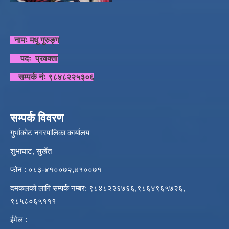
नामः मधु गुरुङ्ग
पदः प्रवक्ता
सम्पर्क नंः ९८४८२२५३०६
सम्पर्क विवरण
गुर्भाकोट नगरपालिका कार्यालय
शुभाघाट, सुर्खेत
फोन : ०८३-४१००७२,४१००७१
दमकलको लागि सम्पर्क नम्बर: ९८४८२२६७६६,९८६४९६५७२६,
९८५८०६५१११
ईमेल :