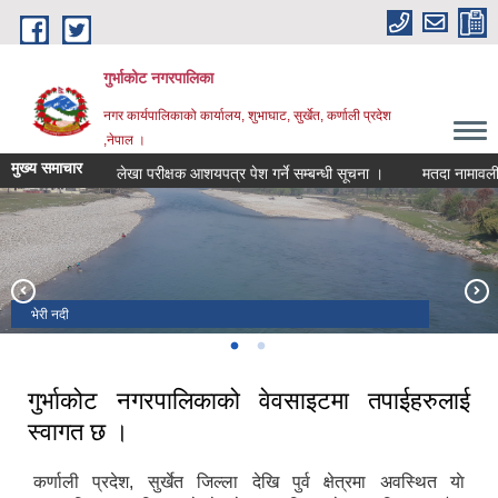
Skip to main content
गुर्भाकोट नगरपालिका
नगर कार्यपालिकाको कार्यालय, शुभाघाट, सुर्खेत, कर्णाली प्रदेश
,नेपाल ।
मुख्य समाचार
लेखा परीक्षक आशयपत्र पेश गर्ने सम्बन्धी सूचना ।
मतदा नामावली अद्या
भेरी नदी
दह ताल
गुर्भाकोट नगरपालिकाको वेवसाइटमा तपाईहरुलाई
स्वागत छ ।
कर्णाली प्रदेश, सुर्खेत जिल्ला देखि पुर्व क्षेत्रमा अवस्थित याे