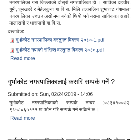
नगरपालिका यस जिल्लाकाे दाेस्राे नगरपालिका हाे । साविका दहचाैर,
गुमी, घुमखहरे र मेहेलकुना गा.वि.स. मिलि तत्कालिन शुभाघाट ग‌ंगामाला
नगरपालिका २०७२ असाेजमा बनेकाे थियाे भने यसमा साविकका सहारे,
मालारानी र धारापानी गा.वि.स.
दस्तावेज:
गुर्भाकोट नगरपालिका वस्तुगत विवरण २०८०-1.pdf
गुर्भाकोट नपाको संक्षिप्त वस्तुगत विवरण २०८०.pdf
Read more
about गुर्भाकोट नगरपालिकाको वेवसाइटमा तपाईहरुलाई
स्वागत छ ।
गुर्भाकोट नगरपालिकालाई कसरि सम्पर्क गर्ने ?
Submitted on:
Sun, 02/24/2019 - 14:06
गुर्भाकोट नगरपालिकाको सम्पर्क नम्बर :०८३४१००७२,
९८५८०६५१११ मा फोन गरि सम्पर्क गर्न सकिने छ ।
Read more
about गुर्भाकोट नगरपालिकालाई कसरि सम्पर्क गर्ने ?