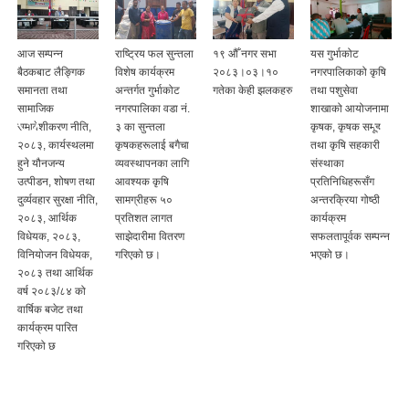
आज सम्पन्न
राष्ट्रिय फल सुन्तला
१९ ‍औँ नगर सभा
यस गुर्भाकोट
बैठकबाट लैङ्गिक
विशेष कार्यक्रम
२०८३।०३।१०
नगरपालिकाको कृषि
समानता तथा
अन्तर्गत गुर्भाकोट
गतेका केही झलकहरु
तथा पशुसेवा
ी
सामाजिक
नगरपालिका वडा नं.
शाखाको आयोजनामा
समावेशीकरण नीति,
३ का सुन्तला
कृषक, कृषक समूह
२०८३, कार्यस्थलमा
कृषकहरूलाई बगैचा
तथा कृषि सहकारी
हुने यौनजन्य
व्यवस्थापनका लागि
संस्थाका
उत्पीडन, शोषण तथा
आवश्यक कृषि
प्रतिनिधिहरूसँग
दुर्व्यवहार सुरक्षा नीति,
सामग्रीहरू ५०
अन्तरक्रिया गोष्ठी
२०८३, आर्थिक
प्रतिशत लागत
कार्यक्रम
विधेयक, २०८३,
साझेदारीमा वितरण
सफलतापूर्वक सम्पन्न
विनियोजन विधेयक,
गरिएको छ।
भएको छ।
२०८३ तथा आर्थिक
वर्ष २०८३/८४ को
वार्षिक बजेट तथा
कार्यक्रम पारित
गरिएको छ