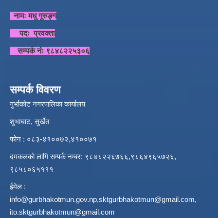
नामः मधु गुरुङ्ग
पदः प्रवक्ता
सम्पर्क नंः ९८४८२२५३०६
सम्पर्क विवरण
गुर्भाकोट नगरपालिका कार्यालय
शुभाघाट, सुर्खेत
फोन : ०८३-४१००७२,४१००७१
दमकलको लागि सम्पर्क नम्बर: ९८४८२२६७६६,९८६४९६५७२६,
९८५८०६५१११
ईमेल :
info@gurbhakotmun.gov.np
,
sktgurbhakotmun@gmail.com
,
ito.sktgurbhakotmun@gmail.com