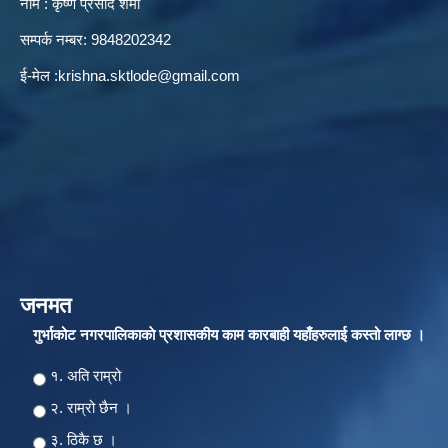
नाम : कृष्ण प्रसाद शर्मा
सम्पर्क नम्बर: 9848202342
ई-मेल :
krishna.sktlode@gmail.com
जनमत
गुर्भाकोट नगरपालिकाकाे प्रशासकीय काम कारबाही यहाँहरुलाई कस्तो लाग्छ ।
Choices
१. अति राम्रो
२‍‍. राम्रो छैन ।
३. ठिकै छ ।