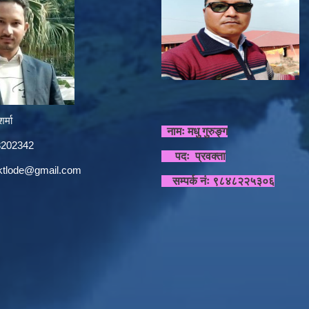
र्मा
नामः मधु गुरुङ्ग
848202342
पदः प्रवक्ता
sktlode@gmail.com
सम्पर्क नंः ९८४८२२५३०६