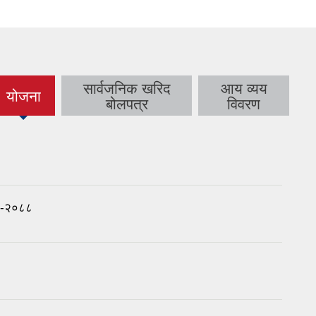
सार्वजनिक खरिद
आय व्यय
योजना
(active
बोलपत्र
विवरण
tab)
८३-२०८८