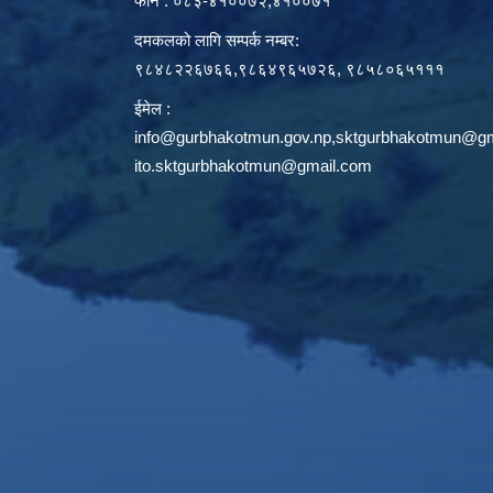
फोन : ०८३-४१००७२,४१००७१
दमकलको लागि सम्पर्क नम्बर:
९८४८२२६७६६,९८६४९६५७२६, ९८५८०६५१११
ईमेल :
info@gurbhakotmun.gov.np
,
sktgurbhakotmun@gm
ito.sktgurbhakotmun@gmail.com