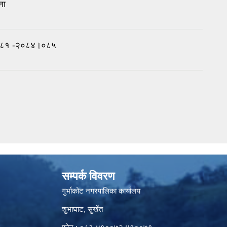
ना
।०८१ -२०८४।०८५
सम्पर्क विवरण
गुर्भाकोट नगरपालिका कार्यालय
शुभाघाट, सुर्खेत