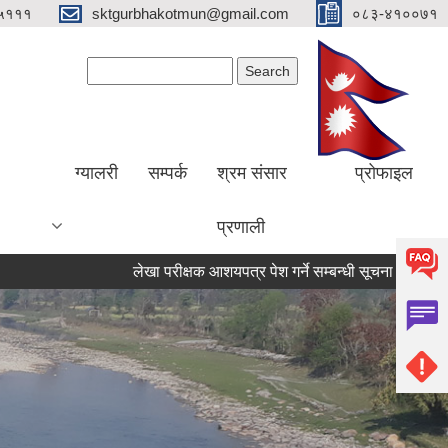
५१११
sktgurbhakotmun@gmail.com
०८३-४१००७१
Search form
Search
ग्यालरी
सम्पर्क
श्रम संसार
प्रोफाइल
प्रणाली
लेखा परीक्षक आशयपत्र पेश गर्ने सम्बन्धी सूचना ।
मतदा नामावल