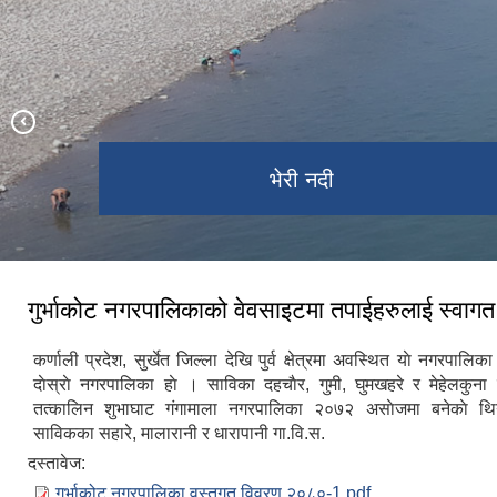
भेरी नदी
दह ताल
गुर्भाकोट नगरपालिकाको वेवसाइटमा तपाईहरुलाई स्वाग
कर्णाली प्रदेश, सुर्खेत जिल्ला देखि पुर्व क्षेत्रमा अवस्थित याे नगरपालि
दाेस्राे नगरपालिका हाे । साविका दहचाैर, गुमी, घुमखहरे र मेहेलकुना 
तत्कालिन शुभाघाट ग‌ंगामाला नगरपालिका २०७२ असाेजमा बनेकाे थि
साविकका सहारे, मालारानी र धारापानी गा.वि.स.
दस्तावेज:
गुर्भाकोट नगरपालिका वस्तुगत विवरण २०८०-1.pdf