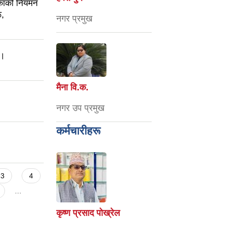
िकाको नियमन
ू,
नगर प्रमुख
 ।
मैना वि‍.क.
नगर उप प्रमुख
कर्मचारीहरू
3
4
…
कृष्ण प्रसाद पोख्रेल