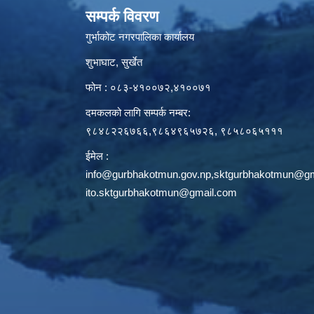
सम्पर्क विवरण
गुर्भाकोट नगरपालिका कार्यालय
शुभाघाट, सुर्खेत
फोन : ०८३-४१००७२,४१००७१
दमकलको लागि सम्पर्क नम्बर:
९८४८२२६७६६,९८६४९६५७२६, ९८५८०६५१११
ईमेल :
info@gurbhakotmun.gov.np
,
sktgurbhakotmun@gm
ito.sktgurbhakotmun@gmail.com