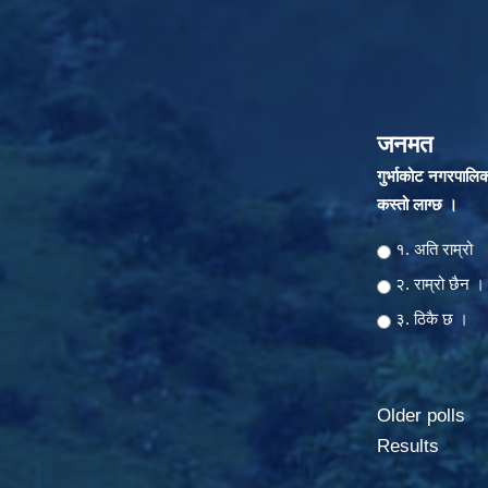
जनमत
गुर्भाकोट नगरपालि
कस्तो लाग्छ ।
Choices
१. अति राम्रो
२‍‍. राम्रो छैन ।
३. ठिकै छ ।
Older polls
Results