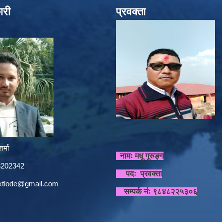
ारी
प्रवक्ता
र्मा
नामः मधु गुरुङ्ग
848202342
पदः प्रवक्ता
sktlode@gmail.com
सम्पर्क नंः ९८४८२२५३०६