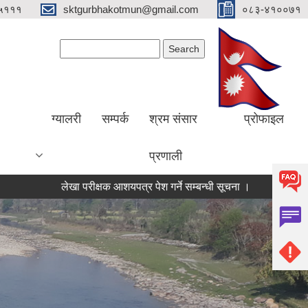
५१११
sktgurbhakotmun@gmail.com
०८३-४१००७१
Search form
Search
ग्यालरी
सम्पर्क
श्रम संसार
प्रोफाइल
प्रणाली
लेखा परीक्षक आशयपत्र पेश गर्ने सम्बन्धी सूचना ।
मतदा नामावली अद्याव