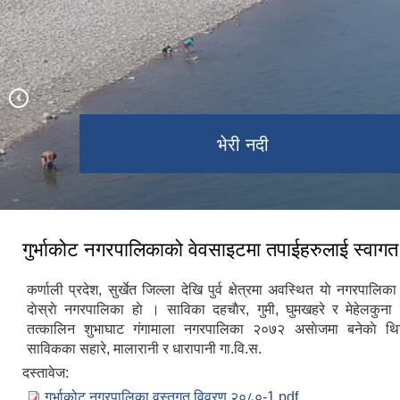
भेरी नदी
दह ताल
गुर्भाकोट नगरपालिकाको वेवसाइटमा तपाईहरुलाई स्वाग
कर्णाली प्रदेश, सुर्खेत जिल्ला देखि पुर्व क्षेत्रमा अवस्थित याे नगरपालि
दाेस्राे नगरपालिका हाे । साविका दहचाैर, गुमी, घुमखहरे र मेहेलकुना 
तत्कालिन शुभाघाट ग‌ंगामाला नगरपालिका २०७२ असाेजमा बनेकाे थि
साविकका सहारे, मालारानी र धारापानी गा.वि.स.
दस्तावेज:
गुर्भाकोट नगरपालिका वस्तुगत विवरण २०८०-1.pdf