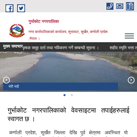
Skip to main content
गुर्भाकोट नगरपालिका
नगर कार्यपालिकाको कार्यालय, शुभाघाट, सुर्खेत, कर्णाली प्रदेश
,नेपाल ।
मुख्य समाचार
कृषक समूह दर्ता तथा नविकरण गर्ने सम्बन्धी सूचना ।
शहीद स्मृति भत्ता तथा घ
भेरी नदी
दह ताल
गुर्भाकोट नगरपालिकाको वेवसाइटमा तपाईहरुलाई
स्वागत छ ।
कर्णाली प्रदेश, सुर्खेत जिल्ला देखि पुर्व क्षेत्रमा अवस्थित याे