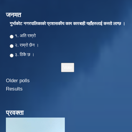
जनमत
गुर्भाकोट नगरपालिकाकाे प्रशासकीय काम कारबाही यहाँहरुलाई कस्तो लाग्छ ।
Choices
१. अति राम्रो
२‍‍. राम्रो छैन ।
३. ठिकै छ ।
Older polls
Results
प्रवक्ता