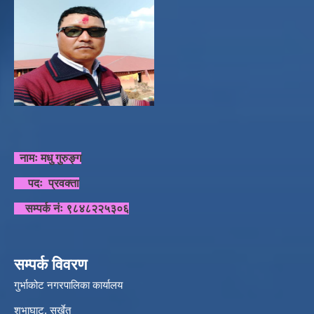
नामः मधु गुरुङ्ग
पदः प्रवक्ता
सम्पर्क नंः ९८४८२२५३०६
सम्पर्क विवरण
गुर्भाकोट नगरपालिका कार्यालय
शुभाघाट, सुर्खेत