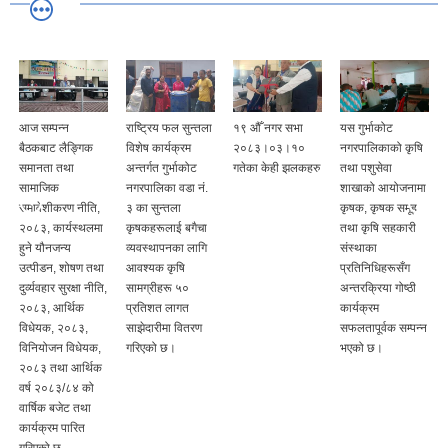
आज सम्पन्न
राष्ट्रिय फल सुन्तला
१९ ‍औँ नगर सभा
यस गुर्भाकोट
बैठकबाट लैङ्गिक
विशेष कार्यक्रम
२०८३।०३।१०
नगरपालिकाको कृषि
समानता तथा
अन्तर्गत गुर्भाकोट
गतेका केही झलकहरु
तथा पशुसेवा
ी
सामाजिक
नगरपालिका वडा नं.
शाखाको आयोजनामा
समावेशीकरण नीति,
३ का सुन्तला
कृषक, कृषक समूह
२०८३, कार्यस्थलमा
कृषकहरूलाई बगैचा
तथा कृषि सहकारी
हुने यौनजन्य
व्यवस्थापनका लागि
संस्थाका
उत्पीडन, शोषण तथा
आवश्यक कृषि
प्रतिनिधिहरूसँग
दुर्व्यवहार सुरक्षा नीति,
सामग्रीहरू ५०
अन्तरक्रिया गोष्ठी
२०८३, आर्थिक
प्रतिशत लागत
कार्यक्रम
विधेयक, २०८३,
साझेदारीमा वितरण
सफलतापूर्वक सम्पन्न
विनियोजन विधेयक,
गरिएको छ।
भएको छ।
२०८३ तथा आर्थिक
वर्ष २०८३/८४ को
वार्षिक बजेट तथा
कार्यक्रम पारित