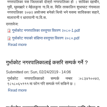
नगरपालिका यस जिल्लाकाे दाेस्राे नगरपालिका हाे । साविका दहचाैर,
गुमी, घुमखहरे र मेहेलकुना गा.वि.स. मिलि तत्कालिन शुभाघाट ग‌ंगामाला
नगरपालिका २०७२ असाेजमा बनेकाे थियाे भने यसमा साविकका सहारे,
मालारानी र धारापानी गा.वि.स.
दस्तावेज:
गुर्भाकोट नगरपालिका वस्तुगत विवरण २०८०-1.pdf
गुर्भाकोट नपाको संक्षिप्त वस्तुगत विवरण २०८०.pdf
Read more
about गुर्भाकोट नगरपालिकाको वेवसाइटमा तपाईहरुलाई
स्वागत छ ।
गुर्भाकोट नगरपालिकालाई कसरि सम्पर्क गर्ने ?
Submitted on:
Sun, 02/24/2019 - 14:06
गुर्भाकोट नगरपालिकाको सम्पर्क नम्बर :०८३४१००७२,
९८५८०६५१११ मा फोन गरि सम्पर्क गर्न सकिने छ ।
Read more
about गुर्भाकोट नगरपालिकालाई कसरि सम्पर्क गर्ने ?