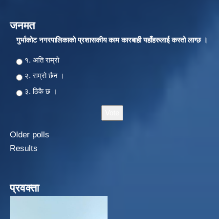
जनमत
गुर्भाकोट नगरपालिकाकाे प्रशासकीय काम कारबाही यहाँहरुलाई कस्तो लाग्छ ।
Choices
१. अति राम्रो
२‍‍. राम्रो छैन ।
३. ठिकै छ ।
Older polls
Results
प्रवक्ता