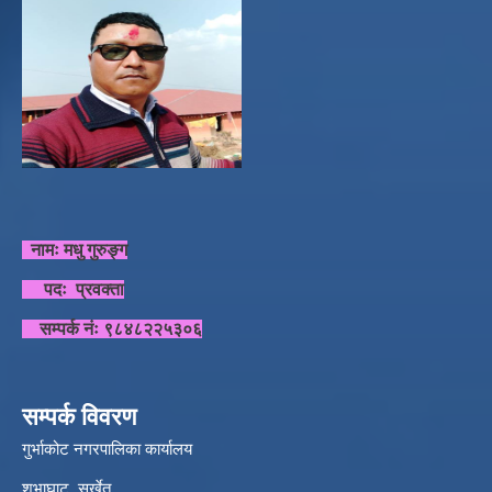
नामः मधु गुरुङ्ग
पदः प्रवक्ता
सम्पर्क नंः ९८४८२२५३०६
सम्पर्क विवरण
गुर्भाकोट नगरपालिका कार्यालय
शुभाघाट, सुर्खेत