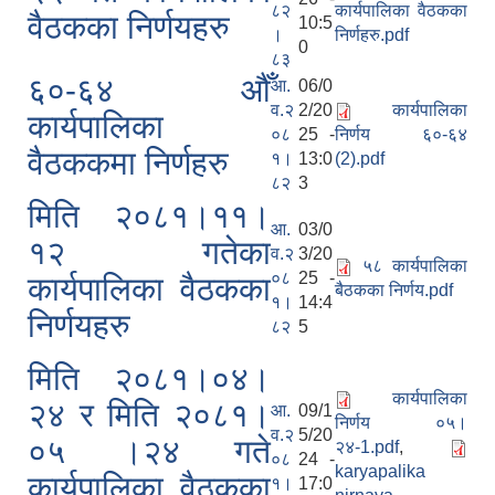
८२
कार्यपालिका वैठकका
वैठकका निर्णयहरु
10:5
।
निर्णहरु.pdf
0
८३
६०-६४ औँ
आ.
06/0
व.२
2/20
कार्यपालिका
कार्यपालिका
०८
25 -
निर्णय ६०-६४
वैठककमा निर्णहरु
१।
13:0
(2).pdf
८२
3
मिति २०८१।११।
आ.
03/0
१२ गतेका
व.२
3/20
५८ कार्यपालिका
०८
25 -
कार्यपालिका वैठकका
बैठकका निर्णय.pdf
१।
14:4
निर्णयहरु
८२
5
मिति २०८१।०४।
कार्यपालिका
२४ र मिति २०८१।
आ.
09/1
निर्णय ०५।
व.२
5/20
०५ ।२४ गते
२४-1.pdf
,
०८
24 -
karyapalika
कार्यपालिका वैठकका
१।
17:0