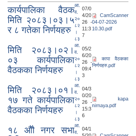
आ.
कार्यपालिका वैठक
07/0
व.
4/20
CamScanner
मिति २०८३।०३।५
२०
26 -
04-07-2026
८२
र ८ गतेका निर्णयहरु
11:3
10.30.pdf
।
7
८३
आ.
मिति २०८३।०२।
05/2
व.
6/20
०३ कार्यपालिका
२०
कापा वैठकका
26 -
८२
निर्णयहरु.pdf
वैठकका निर्णयहरु
09:4
।
3
८३
आ.
मिति २०८३।०१।
04/3
व.
0/20
१७ गते कार्यपालिका
२०
kapa
26 -
८२
nirnaya.pdf
वैठकका निर्णयहरु
15:3
।
6
८३
आ.
१८ औौ नगर सभा
04/1
व.
5/20
CamScanner