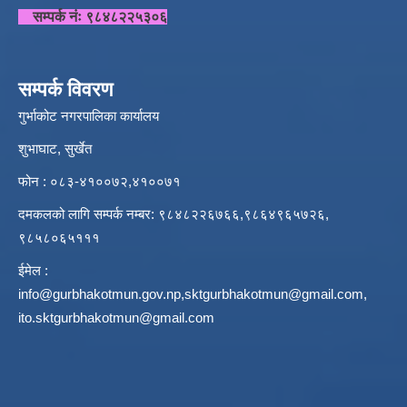
सम्पर्क नंः ९८४८२२५३०६
सम्पर्क विवरण
गुर्भाकोट नगरपालिका कार्यालय
शुभाघाट, सुर्खेत
फोन : ०८३-४१००७२,४१००७१
दमकलको लागि सम्पर्क नम्बर: ९८४८२२६७६६,९८६४९६५७२६,
९८५८०६५१११
ईमेल :
info@gurbhakotmun.gov.np
,
sktgurbhakotmun@gmail.com
,
ito.sktgurbhakotmun@gmail.com