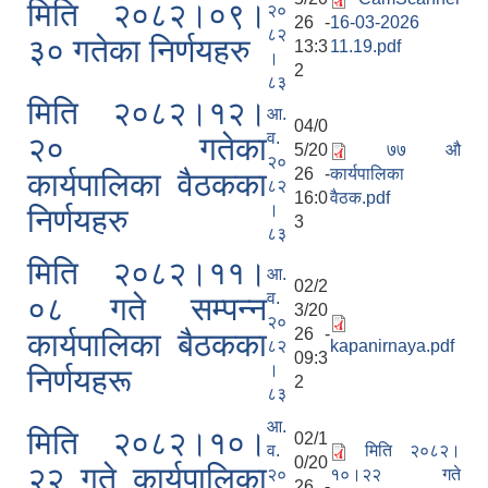
मिति २०८२।०९।
२०
26 -
16-03-2026
८२
३० गतेका निर्णयहरु
13:3
11.19.pdf
।
2
८३
मिति २०८२।१२।
आ.
04/0
व.
२० गतेका
5/20
७७ औ
२०
26 -
कार्यपालिका
कार्यपालिका वैठकका
८२
16:0
वैठक.pdf
।
निर्णयहरु
3
८३
मिति २०८२।११।
आ.
02/2
व.
०८ गते सम्पन्न
3/20
२०
26 -
कार्यपालिका बैठकका
८२
kapanirnaya.pdf
09:3
।
निर्णयहरू
2
८३
आ.
मिति २०८२।१०।
02/1
व.
मिति २०८२।
0/20
२२ गते कार्यपालिका
२०
१०।२२ गते
26 -