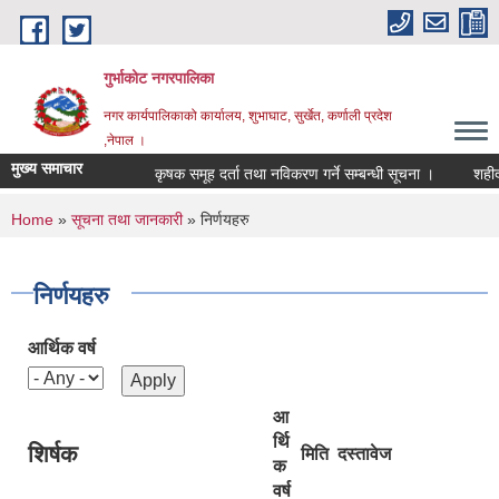
Skip to main content
गुर्भाकोट नगरपालिका
नगर कार्यपालिकाको कार्यालय, शुभाघाट, सुर्खेत, कर्णाली प्रदेश
,नेपाल ।
मुख्य समाचार
कृषक समूह दर्ता तथा नविकरण गर्ने सम्बन्धी सूचना ।
शहीद स्म
You are here
Home
»
सूचना तथा जानकारी
» निर्णयहरु
निर्णयहरु
आर्थिक वर्ष
आ
र्थि
शिर्षक
मिति
दस्तावेज
क
वर्ष