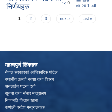
nirnaya
८२
0
निर्णयहरु
०४-२४-1.pdf
Pages
1
2
3
next ›
last »
महत्वपुर्ण लिंकहरु
नेपाल सरकारको आधिकारिक पोर्टल
स्थानीय तहको नक्शा तथा विवरण
अनलाईन घटना दर्ता
सूचना तथा संचार मन्त्रालय
निजामति किताब खाना
कर्णाली प्रदेश मन्त्रालयहरु