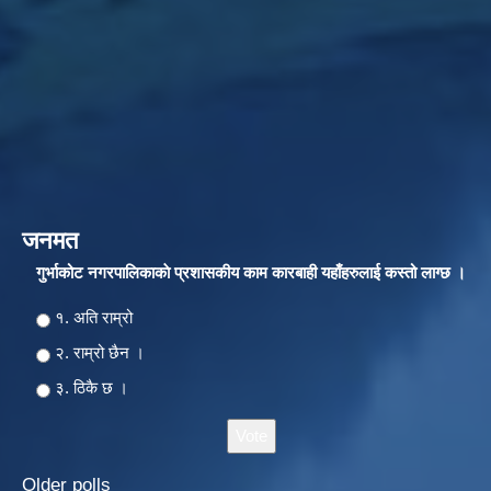
जनमत
गुर्भाकोट नगरपालिकाकाे प्रशासकीय काम कारबाही यहाँहरुलाई कस्तो लाग्छ ।
Choices
१. अति राम्रो
२‍‍. राम्रो छैन ।
३. ठिकै छ ।
Older polls