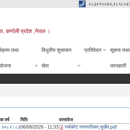
०८३४१००७२,९८५८०६
त, कर्णाली प्रदेश ,नेपाल ।
्यक्रम तथा
विधुतीय शुसासन
प्रतिवेदन
सूचना तथा
योजना
सेवा
जानकारी
क वर्ष
मिति
दस्तावेज
. २०८२।८३
06/08/2026 - 11:33
गर्भाकोट नगरपालिका,सुर्खेत.pdf