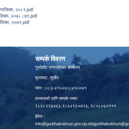
पालिका, २०८१.pdf
ालिका, २०७८।७९.pdf
लिका, २०७९.pdf
सम्पर्क विवरण
गुर्भाकोट नगरपालिका कार्यालय
शुभाघाट, सुर्खेत
फोन : ०८३-४१००७२,४१००७१
दमकलको लागि सम्पर्क नम्बर:
९८४८२२६७६६,९८६४९६५७२६, ९८५८०६५१११
ईमेल :
info@gurbhakotmun.gov.np
,
sktgurbhakotmun@gm