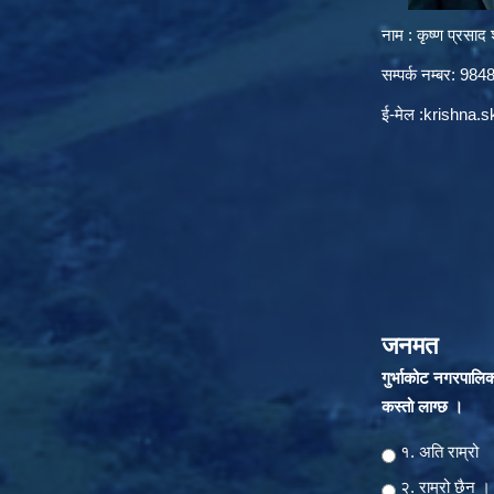
नाम : कृष्ण प्रसाद श
सम्पर्क नम्बर: 9
ई-मेल :
krishna.
जनमत
गुर्भाकोट नगरपालि
कस्तो लाग्छ ।
Choices
१. अति राम्रो
२‍‍. राम्रो छैन ।