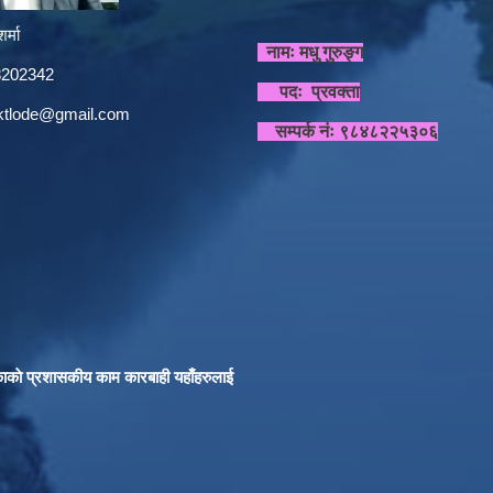
र्मा
नामः मधु गुरुङ्ग
848202342
पदः प्रवक्ता
sktlode@gmail.com
सम्पर्क नंः ९८४८२२५३०६
काकाे प्रशासकीय काम कारबाही यहाँहरुलाई