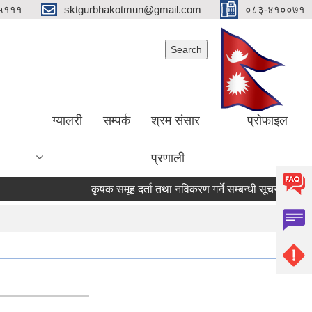
५१११
sktgurbhakotmun@gmail.com
०८३-४१००७१
Search form
Search
ग्यालरी
सम्पर्क
श्रम संसार
प्रोफाइल
प्रणाली
कृषक समूह दर्ता तथा नविकरण गर्ने सम्बन्धी सूचना ।
शहीद