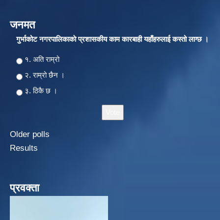
जनमत
गुर्भाकोट नगरपालिकाकाे प्रशासकीय काम कारबाही यहाँहरुलाई कस्तो लाग्छ ।
Choices
१. अति राम्रो
२‍‍. राम्रो छैन ।
३. ठिकै छ ।
Older polls
Results
प्रवक्ता