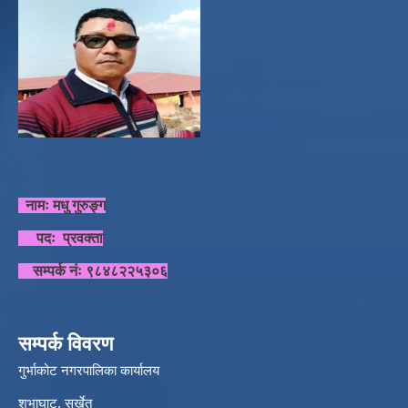
नामः मधु गुरुङ्ग
पदः प्रवक्ता
सम्पर्क नंः ९८४८२२५३०६
सम्पर्क विवरण
गुर्भाकोट नगरपालिका कार्यालय
शुभाघाट, सुर्खेत