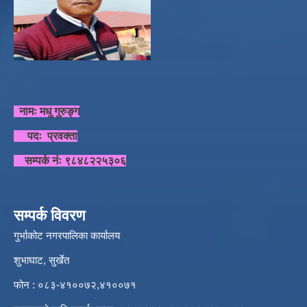
नामः मधु गुरुङ्ग
पदः प्रवक्ता
सम्पर्क नंः ९८४८२२५३०६
सम्पर्क विवरण
गुर्भाकोट नगरपालिका कार्यालय
शुभाघाट, सुर्खेत
फोन : ०८३-४१००७२,४१००७१