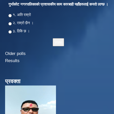
गुर्भाकोट नगरपालिकाकाे प्रशासकीय काम कारबाही यहाँहरुलाई कस्तो लाग्छ ।
Choices
१. अति राम्रो
२‍‍. राम्रो छैन ।
३. ठिकै छ ।
Older polls
Results
प्रवक्ता