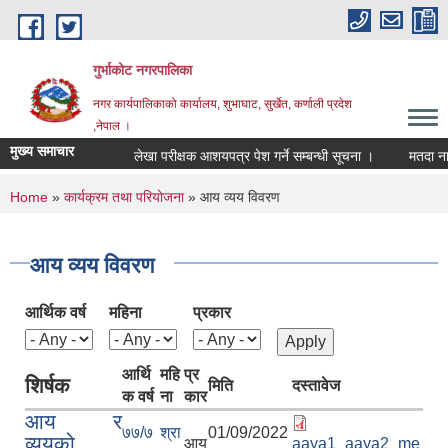
Skip to main content
गुर्भाकोट नगरपालिका
नगर कार्यपालिकाको कार्यालय, शुभाघाट, सुर्खेत, कर्णाली प्रदेश
,नेपाल ।
मुख्य समाचार
लेखा परीक्षक आशयपत्र पेश गर्ने सम्बन्धी सूचना ।
मतदा नामाव
You are here
Home
»
कार्यक्रम तथा परियोजना
» आय व्यय विवरण
आय व्यय विवरण
आर्थिक वर्ष
महिना
प्रकार
आर्थि
महि
प्र
शिर्षक
मिति
दस्तावेज
क वर्ष
ना
कार
आय र
७७/७
श्रा
01/09/2022
व्ययको
आय
aaya1_aaya2_me