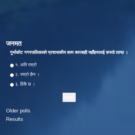
जनमत
गुर्भाकोट नगरपालिकाकाे प्रशासकीय काम कारबाही यहाँहरुलाई कस्तो लाग्छ ।
Choices
१. अति राम्रो
२‍‍. राम्रो छैन ।
३. ठिकै छ ।
Older polls
Results