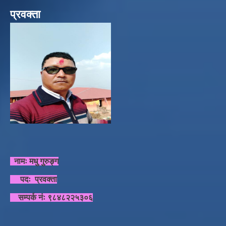
प्रवक्ता
नामः मधु गुरुङ्ग
पदः प्रवक्ता
सम्पर्क नंः ९८४८२२५३०६