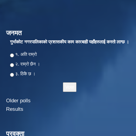
जनमत
गुर्भाकोट नगरपालिकाकाे प्रशासकीय काम कारबाही यहाँहरुलाई कस्तो लाग्छ ।
Choices
१. अति राम्रो
२‍‍. राम्रो छैन ।
३. ठिकै छ ।
Older polls
Results
प्रवक्ता