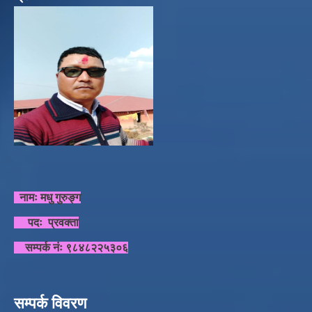
नामः मधु गुरुङ्ग
पदः प्रवक्ता
सम्पर्क नंः ९८४८२२५३०६
सम्पर्क विवरण