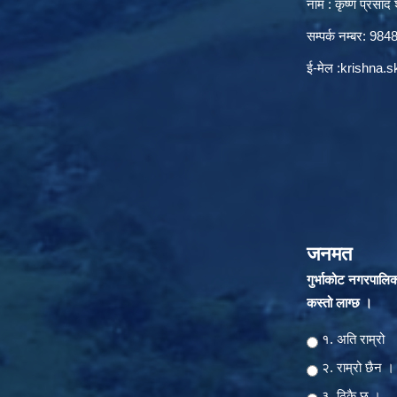
नाम : कृष्ण प्रसाद श
सम्पर्क नम्बर: 9
ई-मेल :
krishna.
जनमत
गुर्भाकोट नगरपालि
कस्तो लाग्छ ।
Choices
१. अति राम्रो
२‍‍. राम्रो छैन ।
३. ठिकै छ ।