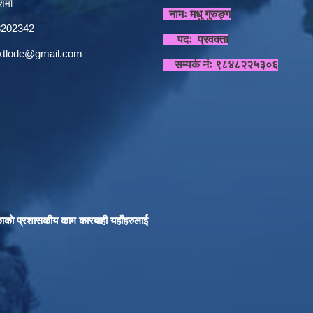
र्मा
नामः मधु गुरुङ्ग
848202342
पदः प्रवक्ता
sktlode@gmail.com
सम्पर्क नंः ९८४८२२५३०६
काकाे प्रशासकीय काम कारबाही यहाँहरुलाई