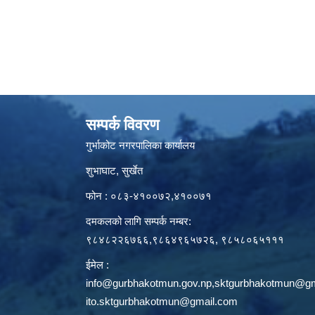
सम्पर्क विवरण
गुर्भाकोट नगरपालिका कार्यालय
शुभाघाट, सुर्खेत
फोन : ०८३-४१००७२,४१००७१
दमकलको लागि सम्पर्क नम्बर:
९८४८२२६७६६,९८६४९६५७२६, ९८५८०६५१११
ईमेल :
info@gurbhakotmun.gov.np
,
sktgurbhakotmun@gm
ito.sktgurbhakotmun@gmail.com