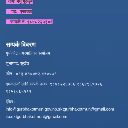
नामः मधु गुरुङ्ग
पदः प्रवक्ता
सम्पर्क नंः ९८४८२२५३०६
सम्पर्क विवरण
गुर्भाकोट नगरपालिका कार्यालय
शुभाघाट, सुर्खेत
फोन : ०८३-४१००७२,४१००७१
दमकलको लागि सम्पर्क नम्बर: ९८४८२२६७६६,९८६४९६५७२६,
९८५८०६५१११
ईमेल :
info@gurbhakotmun.gov.np
,
sktgurbhakotmun@gmail.com
,
ito.sktgurbhakotmun@gmail.com