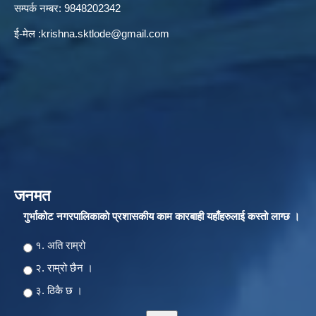
सम्पर्क नम्बर: 9848202342
ई-मेल :
krishna.sktlode@gmail.com
जनमत
गुर्भाकोट नगरपालिकाकाे प्रशासकीय काम कारबाही यहाँहरुलाई कस्तो लाग्छ ।
Choices
१. अति राम्रो
२‍‍. राम्रो छैन ।
३. ठिकै छ ।