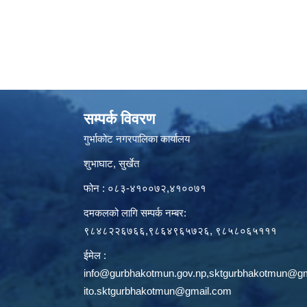
सम्पर्क विवरण
गुर्भाकोट नगरपालिका कार्यालय
शुभाघाट, सुर्खेत
फोन : ०८३-४१००७२,४१००७१
दमकलको लागि सम्पर्क नम्बर:
९८४८२२६७६६,९८६४९६५७२६, ९८५८०६५१११
ईमेल :
info@gurbhakotmun.gov.np
,
sktgurbhakotmun@gm
ito.sktgurbhakotmun@gmail.com