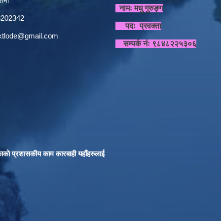
र्मा
नामः मधु गुरुङ्ग
848202342
पदः प्रवक्ता
sktlode@gmail.com
सम्पर्क नंः ९८४८२२५३०६
काकाे प्रशासकीय काम कारबाही यहाँहरुलाई