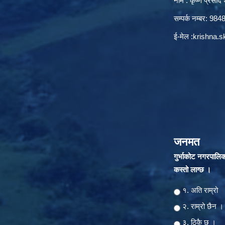
नाम : कृष्ण प्रसाद श
सम्पर्क नम्बर: 9
ई-मेल :
krishna.
जनमत
गुर्भाकोट नगरपालि
कस्तो लाग्छ ।
Choices
१. अति राम्रो
२‍‍. राम्रो छैन ।
३. ठिकै छ ।