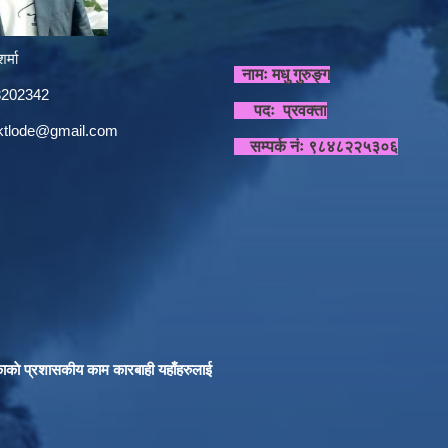
र्मा
नामः मधु गुरुङ्ग
848202342
पदः प्रवक्ता
sktlode@gmail.com
सम्पर्क नंः ९८४८२२५३०६
काकाे प्रशासकीय काम कारबाही यहाँहरुलाई