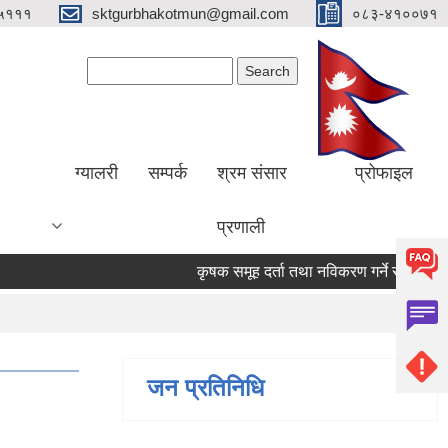
५१११
sktgurbhakotmun@gmail.com
०८३-४१००७१
Search form
Search
ग्यालरी
सम्पर्क
श्रम संसार
प्रोफाइल
प्रणाली
कृषक समूह दर्ता तथा नविकरण गर्ने सम्बन्धी सूचना
जन प्रतिनिधि