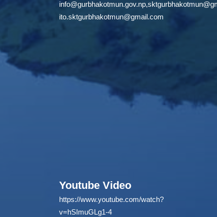
info@gurbhakotmun.gov.np
,
sktgurbhakotmun@gm
ito.sktgurbhakotmun@gmail.com
Youtube Video
https://www.youtube.com/watch?
v=hSImuGLg1-4