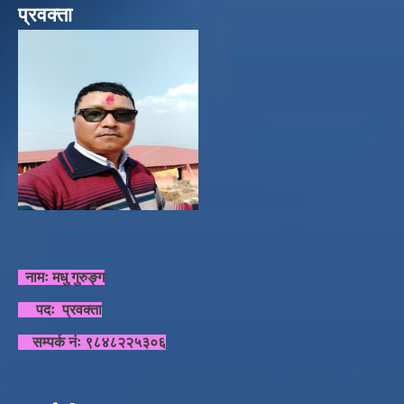
प्रवक्ता
नामः मधु गुरुङ्ग
पदः प्रवक्ता
सम्पर्क नंः ९८४८२२५३०६