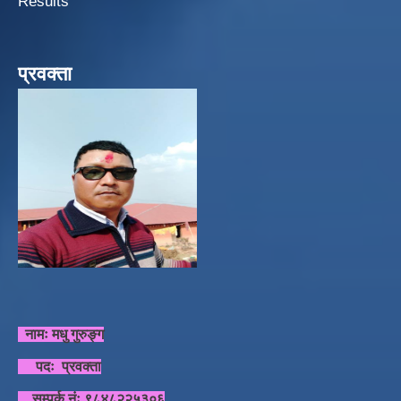
Results
प्रवक्ता
नामः मधु गुरुङ्ग
पदः प्रवक्ता
सम्पर्क नंः ९८४८२२५३०६