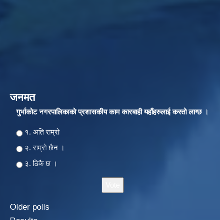
जनमत
गुर्भाकोट नगरपालिकाकाे प्रशासकीय काम कारबाही यहाँहरुलाई कस्तो लाग्छ ।
Choices
१. अति राम्रो
२‍‍. राम्रो छैन ।
३. ठिकै छ ।
Older polls