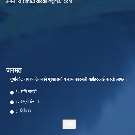
ई-मेल :
krishna.sktlode@gmail.com
जनमत
गुर्भाकोट नगरपालिकाकाे प्रशासकीय काम कारबाही यहाँहरुलाई कस्तो लाग्छ ।
Choices
१. अति राम्रो
२‍‍. राम्रो छैन ।
३. ठिकै छ ।