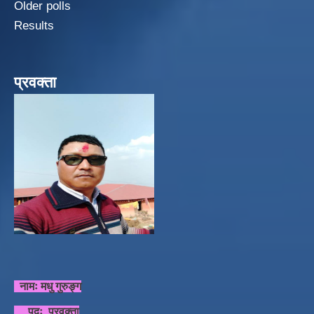
Older polls
Results
प्रवक्ता
नामः मधु गुरुङ्ग
पदः प्रवक्ता