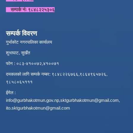
सम्पर्क नंः ९८४८२२५३०६
सम्पर्क विवरण
गुर्भाकोट नगरपालिका कार्यालय
शुभाघाट, सुर्खेत
फोन : ०८३-४१००७२,४१००७१
दमकलको लागि सम्पर्क नम्बर: ९८४८२२६७६६,९८६४९६५७२६,
९८५८०६५१११
ईमेल :
info@gurbhakotmun.gov.np
,
sktgurbhakotmun@gmail.com
,
ito.sktgurbhakotmun@gmail.com