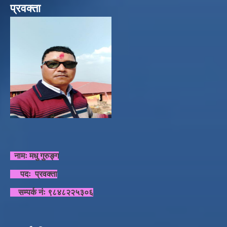
प्रवक्ता
नामः मधु गुरुङ्ग
पदः प्रवक्ता
सम्पर्क नंः ९८४८२२५३०६