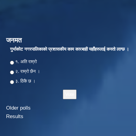
जनमत
गुर्भाकोट नगरपालिकाकाे प्रशासकीय काम कारबाही यहाँहरुलाई कस्तो लाग्छ ।
Choices
१. अति राम्रो
२‍‍. राम्रो छैन ।
३. ठिकै छ ।
Older polls
Results