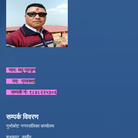
नामः मधु गुरुङ्ग
पदः प्रवक्ता
सम्पर्क नंः ९८४८२२५३०६
सम्पर्क विवरण
गुर्भाकोट नगरपालिका कार्यालय
शुभाघाट, सुर्खेत