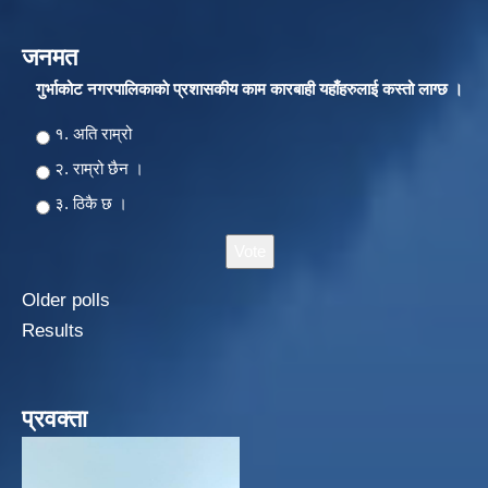
जनमत
गुर्भाकोट नगरपालिकाकाे प्रशासकीय काम कारबाही यहाँहरुलाई कस्तो लाग्छ ।
Choices
१. अति राम्रो
२‍‍. राम्रो छैन ।
३. ठिकै छ ।
Older polls
Results
प्रवक्ता