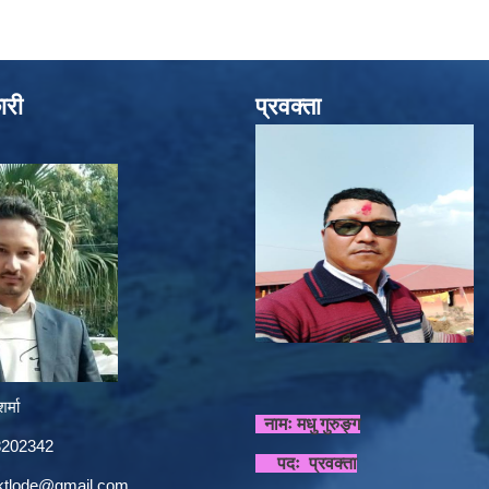
ारी
प्रवक्ता
र्मा
नामः मधु गुरुङ्ग
848202342
पदः प्रवक्ता
sktlode@gmail.com