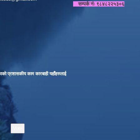
सम्पर्क नंः ९८४८२२५३०६
काकाे प्रशासकीय काम कारबाही यहाँहरुलाई