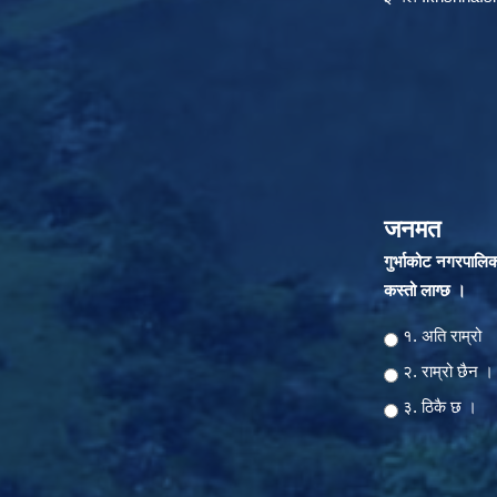
जनमत
गुर्भाकोट नगरपालि
कस्तो लाग्छ ।
Choices
१. अति राम्रो
२‍‍. राम्रो छैन ।
३. ठिकै छ ।