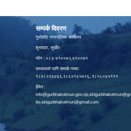
सम्पर्क विवरण
गुर्भाकोट नगरपालिका कार्यालय
शुभाघाट, सुर्खेत
फोन : ०८३-४१००७२,४१००७१
दमकलको लागि सम्पर्क नम्बर:
९८४८२२६७६६,९८६४९६५७२६, ९८५८०६५१११
ईमेल :
info@gurbhakotmun.gov.np
,
sktgurbhakotmun@gm
ito.sktgurbhakotmun@gmail.com