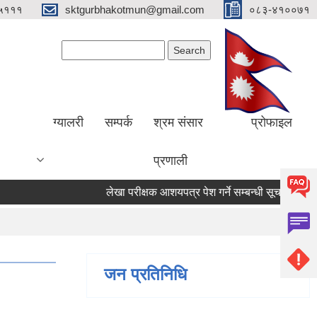
५१११
sktgurbhakotmun@gmail.com
०८३-४१००७१
Search form
Search
ग्यालरी
सम्पर्क
श्रम संसार
प्रोफाइल
प्रणाली
लेखा परीक्षक आशयपत्र पेश गर्ने सम्बन्धी सूचना ।
मत
जन प्रतिनिधि