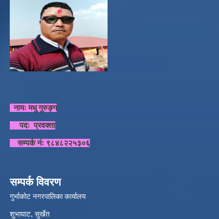
नामः मधु गुरुङ्ग
पदः प्रवक्ता
सम्पर्क नंः ९८४८२२५३०६
सम्पर्क विवरण
गुर्भाकोट नगरपालिका कार्यालय
शुभाघाट, सुर्खेत