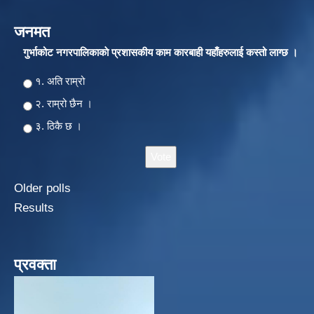
जनमत
गुर्भाकोट नगरपालिकाकाे प्रशासकीय काम कारबाही यहाँहरुलाई कस्तो लाग्छ ।
Choices
१. अति राम्रो
२‍‍. राम्रो छैन ।
३. ठिकै छ ।
Older polls
Results
प्रवक्ता