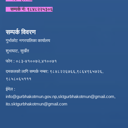
सम्पर्क नंः ९८४८२२५३०६
सम्पर्क विवरण
गुर्भाकोट नगरपालिका कार्यालय
शुभाघाट, सुर्खेत
फोन : ०८३-४१००७२,४१००७१
दमकलको लागि सम्पर्क नम्बर: ९८४८२२६७६६,९८६४९६५७२६,
९८५८०६५१११
ईमेल :
info@gurbhakotmun.gov.np
,
sktgurbhakotmun@gmail.com
,
ito.sktgurbhakotmun@gmail.com