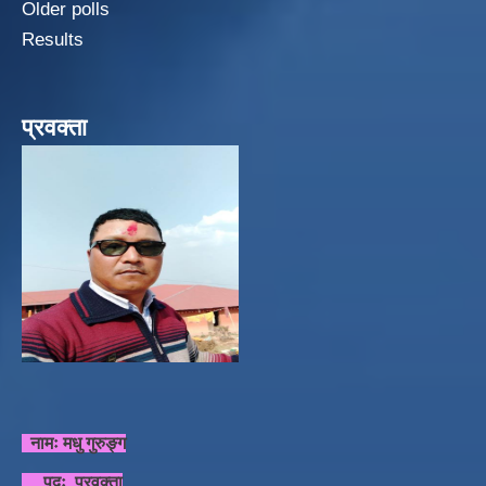
Older polls
Results
प्रवक्ता
नामः मधु गुरुङ्ग
पदः प्रवक्ता