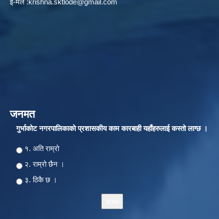
ई-मेल :
krishna.sktlode@gmail.com
जनमत
गुर्भाकोट नगरपालिकाकाे प्रशासकीय काम कारबाही यहाँहरुलाई कस्तो लाग्छ ।
Choices
१. अति राम्रो
२‍‍. राम्रो छैन ।
३. ठिकै छ ।