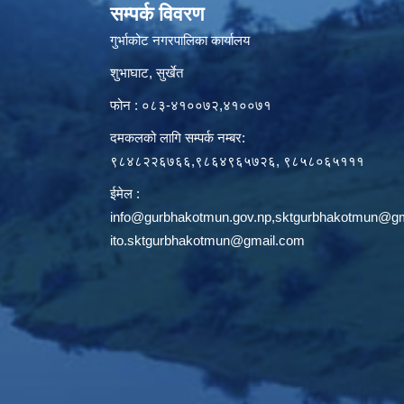
सम्पर्क विवरण
गुर्भाकोट नगरपालिका कार्यालय
शुभाघाट, सुर्खेत
फोन : ०८३-४१००७२,४१००७१
दमकलको लागि सम्पर्क नम्बर:
९८४८२२६७६६,९८६४९६५७२६, ९८५८०६५१११
ईमेल :
info@gurbhakotmun.gov.np
,
sktgurbhakotmun@gm
ito.sktgurbhakotmun@gmail.com