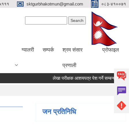
५१११
sktgurbhakotmun@gmail.com
०८३-४१००७१
Search form
Search
ग्यालरी
सम्पर्क
श्रम संसार
प्रोफाइल
प्रणाली
लेखा परीक्षक आशयपत्र पेश गर्ने सम्बन्धी सूचना ।
जन प्रतिनिधि