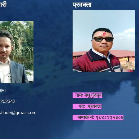
ारी
प्रवक्ता
र्मा
नामः मधु गुरुङ्ग
848202342
पदः प्रवक्ता
sktlode@gmail.com
सम्पर्क नंः ९८४८२२५३०६