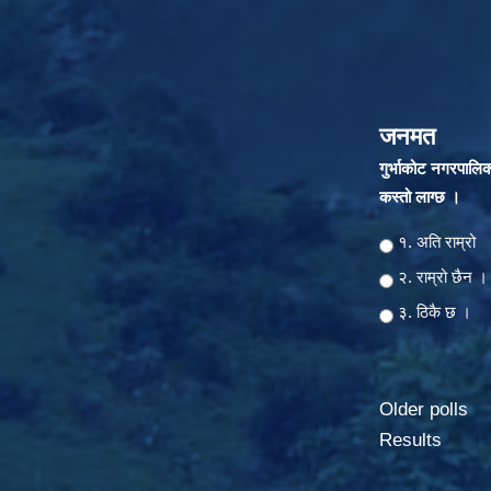
जनमत
गुर्भाकोट नगरपालि
कस्तो लाग्छ ।
Choices
१. अति राम्रो
२‍‍. राम्रो छैन ।
३. ठिकै छ ।
Older polls
Results