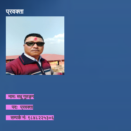
प्रवक्ता
नामः मधु गुरुङ्ग
पदः प्रवक्ता
सम्पर्क नंः ९८४८२२५३०६