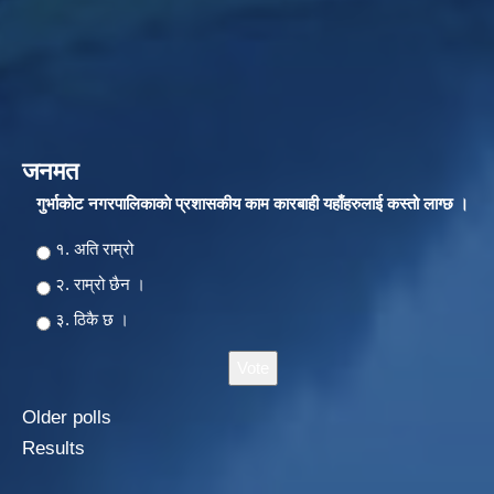
जनमत
गुर्भाकोट नगरपालिकाकाे प्रशासकीय काम कारबाही यहाँहरुलाई कस्तो लाग्छ ।
Choices
१. अति राम्रो
२‍‍. राम्रो छैन ।
३. ठिकै छ ।
Older polls
Results