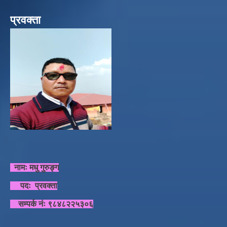
प्रवक्ता
नामः मधु गुरुङ्ग
पदः प्रवक्ता
सम्पर्क नंः ९८४८२२५३०६