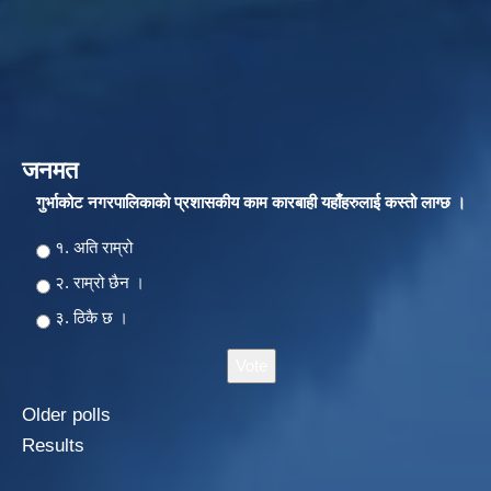
जनमत
गुर्भाकोट नगरपालिकाकाे प्रशासकीय काम कारबाही यहाँहरुलाई कस्तो लाग्छ ।
Choices
१. अति राम्रो
२‍‍. राम्रो छैन ।
३. ठिकै छ ।
Older polls
Results