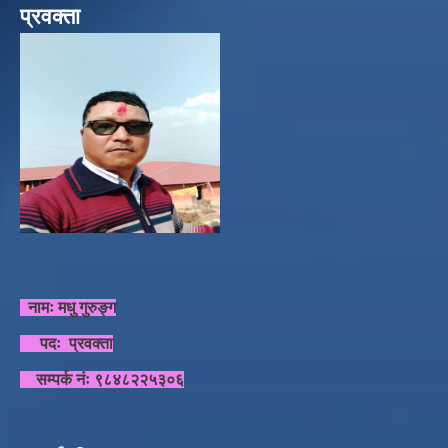
प्रवक्ता
नामः मधु गुरुङ्ग
पदः प्रवक्ता
सम्पर्क नंः ९८४८२२५३०६