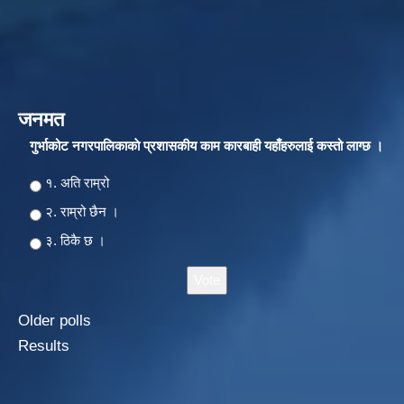
जनमत
गुर्भाकोट नगरपालिकाकाे प्रशासकीय काम कारबाही यहाँहरुलाई कस्तो लाग्छ ।
Choices
१. अति राम्रो
२‍‍. राम्रो छैन ।
३. ठिकै छ ।
Older polls
Results