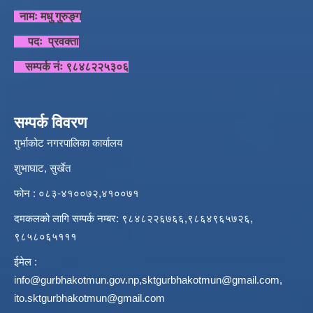
नामः मधु गुरुङ्ग
पदः प्रवक्ता
सम्पर्क नंः ९८४८२२५३०६
सम्पर्क विवरण
गुर्भाकोट नगरपालिका कार्यालय
शुभाघाट, सुर्खेत
फोन : ०८३-४१००७२,४१००७१
दमकलको लागि सम्पर्क नम्बर: ९८४८२२६७६६,९८६४९६५७२६,
९८५८०६५१११
ईमेल :
info@gurbhakotmun.gov.np
,
sktgurbhakotmun@gmail.com
,
ito.sktgurbhakotmun@gmail.com