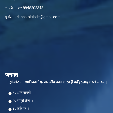
सम्पर्क नम्बर: 9848202342
ई-मेल :
krishna.sktlode@gmail.com
जनमत
गुर्भाकोट नगरपालिकाकाे प्रशासकीय काम कारबाही यहाँहरुलाई कस्तो लाग्छ ।
Choices
१. अति राम्रो
२‍‍. राम्रो छैन ।
३. ठिकै छ ।