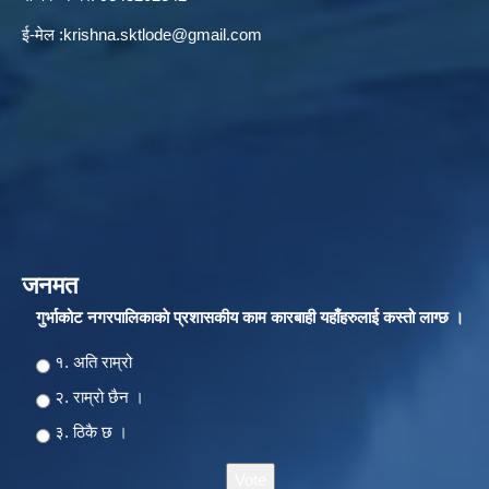
ई-मेल :
krishna.sktlode@gmail.com
जनमत
गुर्भाकोट नगरपालिकाकाे प्रशासकीय काम कारबाही यहाँहरुलाई कस्तो लाग्छ ।
Choices
१. अति राम्रो
२‍‍. राम्रो छैन ।
३. ठिकै छ ।