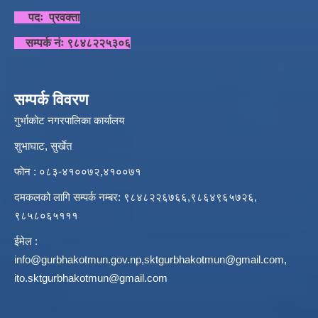
पदः प्रवक्ता
सम्पर्क नंः ९८४८२२५३०६
सम्पर्क विवरण
गुर्भाकोट नगरपालिका कार्यालय
शुभाघाट, सुर्खेत
फोन : ०८३-४१००७२,४१००७१
दमकलको लागि सम्पर्क नम्बर: ९८४८२२६७६६,९८६४९६५७२६,
९८५८०६५१११
ईमेल :
info@gurbhakotmun.gov.np
,
sktgurbhakotmun@gmail.com
,
ito.sktgurbhakotmun@gmail.com