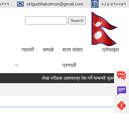
५१११
sktgurbhakotmun@gmail.com
०८३-४१००७१
Search form
Search
ग्यालरी
सम्पर्क
श्रम संसार
प्रोफाइल
प्रणाली
लेखा परीक्षक आशयपत्र पेश गर्ने सम्बन्धी सूचना ।
मतदा 