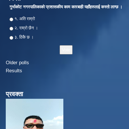
गुर्भाकोट नगरपालिकाकाे प्रशासकीय काम कारबाही यहाँहरुलाई कस्तो लाग्छ ।
Choices
१. अति राम्रो
२‍‍. राम्रो छैन ।
३. ठिकै छ ।
Older polls
Results
प्रवक्ता