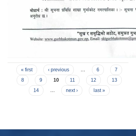
Pages
« first
‹ previous
…
6
7
8
9
10
11
12
13
14
…
next ›
last »