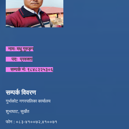
नामः मधु गुरुङ्ग
पदः प्रवक्ता
सम्पर्क नंः ९८४८२२५३०६
सम्पर्क विवरण
गुर्भाकोट नगरपालिका कार्यालय
शुभाघाट, सुर्खेत
फोन : ०८३-४१००७२,४१००७१