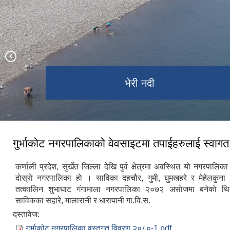
भेरी नदी
दह ताल
गुर्भाकोट नगरपालिकाको वेवसाइटमा तपाईहरुलाई स्वाग
कर्णाली प्रदेश, सुर्खेत जिल्ला देखि पुर्व क्षेत्रमा अवस्थित याे नगरपालि
दाेस्राे नगरपालिका हाे । साविका दहचाैर, गुमी, घुमखहरे र मेहेलकुना 
तत्कालिन शुभाघाट ग‌ंगामाला नगरपालिका २०७२ असाेजमा बनेकाे थि
साविकका सहारे, मालारानी र धारापानी गा.वि.स.
दस्तावेज:
गुर्भाकोट नगरपालिका वस्तुगत विवरण २०८०-1.pdf