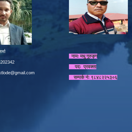
र्मा
नामः मधु गुरुङ्ग
848202342
पदः प्रवक्ता
sktlode@gmail.com
सम्पर्क नंः ९८४८२२५३०६