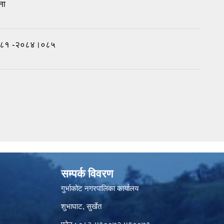
ना
।०८१ -२०८४।०८५
सम्पर्क विवरण
गुर्भाकोट नगरपालिका कार्यालय
शुभाघाट, सुर्खेत