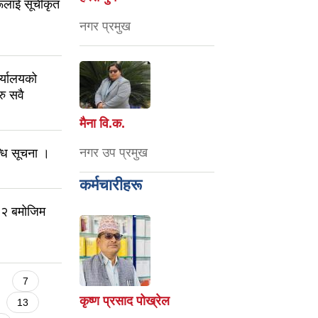
रूलाई सूचीकृत
नगर प्रमुख
र्यालयको
रु सवै
मैना वि‍.क.
नगर उप प्रमुख
धि सूचना ।
कर्मचारीहरू
८२ बमोजिम
7
कृष्ण प्रसाद पोख्रेल
13