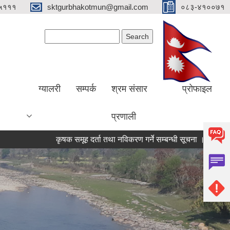
५१११
sktgurbhakotmun@gmail.com
०८३-४१००७१
Search form
Search
ग्यालरी
सम्पर्क
श्रम संसार
प्रोफाइल
प्रणाली
कृषक समूह दर्ता तथा नविकरण गर्ने सम्बन्धी सूचना ।
शहीद स्मृति भ