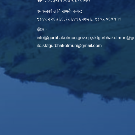
फोन : ०८३-४१००७२,४१००७१
दमकलको लागि सम्पर्क नम्बर:
९८४८२२६७६६,९८६४९६५७२६, ९८५८०६५१११
ईमेल :
info@gurbhakotmun.gov.np
,
sktgurbhakotmun@gm
ito.sktgurbhakotmun@gmail.com