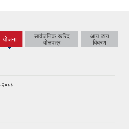
सार्वजनिक खरिद
आय व्यय
योजना
(active
बोलपत्र
विवरण
tab)
८३-२०८८