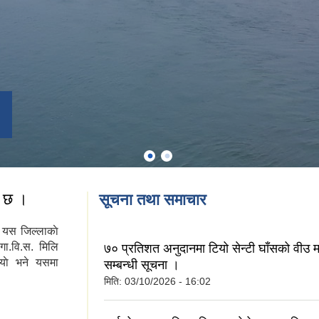
त छ ।
सूचना तथा समाचार
का यस जिल्लाकाे
गा.वि.स. मिलि
७० प्रतिशत अनुदानमा टियो सेन्टी घाँसको वीउ माग
याे भने यसमा
सम्बन्धी सूचना ।
मिति:
03/10/2026 - 16:02