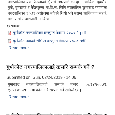
नगरपालिका यस जिल्लाकाे दाेस्राे नगरपालिका हाे । साविका दहचाैर,
गुमी, घुमखहरे र मेहेलकुना गा.वि.स. मिलि तत्कालिन शुभाघाट ग‌ंगामाला
नगरपालिका २०७२ असाेजमा बनेकाे थियाे भने यसमा साविकका सहारे,
मालारानी र धारापानी गा.वि.स.
दस्तावेज:
गुर्भाकोट नगरपालिका वस्तुगत विवरण २०८०-1.pdf
गुर्भाकोट नपाको संक्षिप्त वस्तुगत विवरण २०८०.pdf
Read more
about गुर्भाकोट नगरपालिकाको वेवसाइटमा तपाईहरुलाई
स्वागत छ ।
गुर्भाकोट नगरपालिकालाई कसरि सम्पर्क गर्ने ?
Submitted on:
Sun, 02/24/2019 - 14:06
गुर्भाकोट नगरपालिकाको सम्पर्क नम्बर :०८३४१००७२,
९८५८०६५१११ मा फोन गरि सम्पर्क गर्न सकिने छ ।
Read more
about गुर्भाकोट नगरपालिकालाई कसरि सम्पर्क गर्ने ?