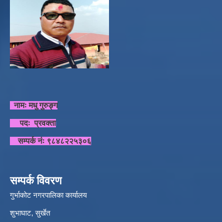
नामः मधु गुरुङ्ग
पदः प्रवक्ता
सम्पर्क नंः ९८४८२२५३०६
सम्पर्क विवरण
गुर्भाकोट नगरपालिका कार्यालय
शुभाघाट, सुर्खेत