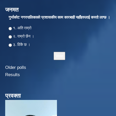
जनमत
गुर्भाकोट नगरपालिकाकाे प्रशासकीय काम कारबाही यहाँहरुलाई कस्तो लाग्छ ।
Choices
१. अति राम्रो
२‍‍. राम्रो छैन ।
३. ठिकै छ ।
Older polls
Results
प्रवक्ता