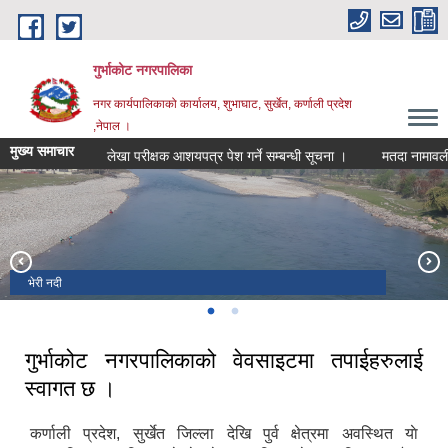
Skip to main content
गुर्भाकोट नगरपालिका
नगर कार्यपालिकाको कार्यालय, शुभाघाट, सुर्खेत, कर्णाली प्रदेश
,नेपाल ।
मुख्य समाचार
लेखा परीक्षक आशयपत्र पेश गर्ने सम्बन्धी सूचना ।
मतदा नामावली अद्या
भेरी नदी
दह ताल
गुर्भाकोट नगरपालिकाको वेवसाइटमा तपाईहरुलाई
स्वागत छ ।
कर्णाली प्रदेश, सुर्खेत जिल्ला देखि पुर्व क्षेत्रमा अवस्थित याे