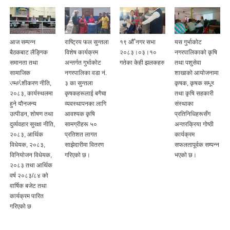
आज सम्पन्न
राष्ट्रिय फल सुन्तला
१९ ‍औँ नगर सभा
यस गुर्भाकोट
बैठकबाट लैङ्गिक
विशेष कार्यक्रम
२०८३।०३।१०
नगरपालिकाको कृषि
समानता तथा
अन्तर्गत गुर्भाकोट
गतेका केही झलकहरु
तथा पशुसेवा
ी
सामाजिक
नगरपालिका वडा नं.
शाखाको आयोजनामा
समावेशीकरण नीति,
३ का सुन्तला
कृषक, कृषक समूह
२०८३, कार्यस्थलमा
कृषकहरूलाई बगैचा
तथा कृषि सहकारी
हुने यौनजन्य
व्यवस्थापनका लागि
संस्थाका
उत्पीडन, शोषण तथा
आवश्यक कृषि
प्रतिनिधिहरूसँग
दुर्व्यवहार सुरक्षा नीति,
सामग्रीहरू ५०
अन्तरक्रिया गोष्ठी
२०८३, आर्थिक
प्रतिशत लागत
कार्यक्रम
विधेयक, २०८३,
साझेदारीमा वितरण
सफलतापूर्वक सम्पन्न
विनियोजन विधेयक,
गरिएको छ।
भएको छ।
२०८३ तथा आर्थिक
वर्ष २०८३/८४ को
वार्षिक बजेट तथा
कार्यक्रम पारित
गरिएको छ