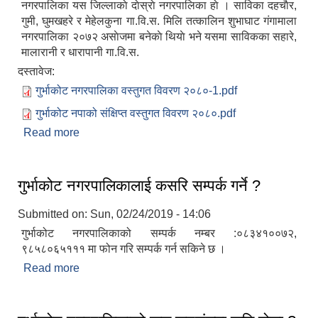
नगरपालिका यस जिल्लाकाे दाेस्राे नगरपालिका हाे । साविका दहचाैर,
गुमी, घुमखहरे र मेहेलकुना गा.वि.स. मिलि तत्कालिन शुभाघाट ग‌ंगामाला
नगरपालिका २०७२ असाेजमा बनेकाे थियाे भने यसमा साविकका सहारे,
मालारानी र धारापानी गा.वि.स.
दस्तावेज:
गुर्भाकोट नगरपालिका वस्तुगत विवरण २०८०-1.pdf
गुर्भाकोट नपाको संक्षिप्त वस्तुगत विवरण २०८०.pdf
Read more
about गुर्भाकोट नगरपालिकाको वेवसाइटमा तपाईहरुलाई
स्वागत छ ।
गुर्भाकोट नगरपालिकालाई कसरि सम्पर्क गर्ने ?
Submitted on:
Sun, 02/24/2019 - 14:06
गुर्भाकोट नगरपालिकाको सम्पर्क नम्बर :०८३४१००७२,
९८५८०६५१११ मा फोन गरि सम्पर्क गर्न सकिने छ ।
Read more
about गुर्भाकोट नगरपालिकालाई कसरि सम्पर्क गर्ने ?