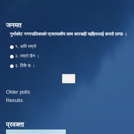
जनमत
गुर्भाकोट नगरपालिकाकाे प्रशासकीय काम कारबाही यहाँहरुलाई कस्तो लाग्छ ।
Choices
१. अति राम्रो
२‍‍. राम्रो छैन ।
३. ठिकै छ ।
Older polls
Results
प्रवक्ता