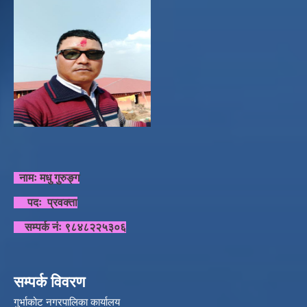
नामः मधु गुरुङ्ग
पदः प्रवक्ता
सम्पर्क नंः ९८४८२२५३०६
सम्पर्क विवरण
गुर्भाकोट नगरपालिका कार्यालय