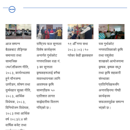
आज सम्पन्न
राष्ट्रिय फल सुन्तला
१९ ‍औँ नगर सभा
यस गुर्भाकोट
बैठकबाट लैङ्गिक
विशेष कार्यक्रम
२०८३।०३।१०
नगरपालिकाको कृषि
समानता तथा
अन्तर्गत गुर्भाकोट
गतेका केही झलकहरु
तथा पशुसेवा
ी
सामाजिक
नगरपालिका वडा नं.
शाखाको आयोजनामा
समावेशीकरण नीति,
३ का सुन्तला
कृषक, कृषक समूह
२०८३, कार्यस्थलमा
कृषकहरूलाई बगैचा
तथा कृषि सहकारी
हुने यौनजन्य
व्यवस्थापनका लागि
संस्थाका
उत्पीडन, शोषण तथा
आवश्यक कृषि
प्रतिनिधिहरूसँग
दुर्व्यवहार सुरक्षा नीति,
सामग्रीहरू ५०
अन्तरक्रिया गोष्ठी
२०८३, आर्थिक
प्रतिशत लागत
कार्यक्रम
विधेयक, २०८३,
साझेदारीमा वितरण
सफलतापूर्वक सम्पन्न
विनियोजन विधेयक,
गरिएको छ।
भएको छ।
२०८३ तथा आर्थिक
वर्ष २०८३/८४ को
वार्षिक बजेट तथा