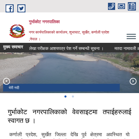
Skip to main content
गुर्भाकोट नगरपालिका
नगर कार्यपालिकाको कार्यालय, शुभाघाट, सुर्खेत, कर्णाली प्रदेश
,नेपाल ।
मुख्य समाचार
लेखा परीक्षक आशयपत्र पेश गर्ने सम्बन्धी सूचना ।
मतदा नामावली अद्यावधि
भेरी नदी
दह ताल
गुर्भाकोट नगरपालिकाको वेवसाइटमा तपाईहरुलाई
स्वागत छ ।
कर्णाली प्रदेश, सुर्खेत जिल्ला देखि पुर्व क्षेत्रमा अवस्थित याे